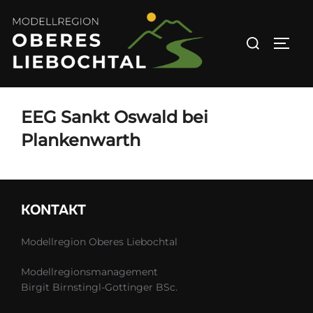
Zum
Inhalt
Suchen
SEIT
springen
nach:
EEG Sankt Oswald bei
Plankenwarth
KONTAKT
Modellregion Oberes Liebochtal
Modellregionsmanagement
Birgit Birnstingl-Gottinger BSc.