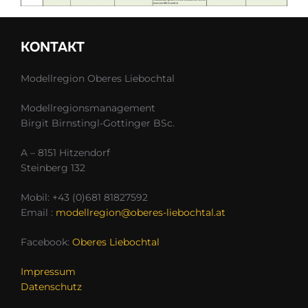
KONTAKT
Modellregion Oberes Liebochtal
Modellregionsmanagement
Birgit Birnstingl-Gottinger BSc.
A – 8151 Hitzendorf
Steinberg 132
Mobil: +43 (0)681 81827592
Email :
modellregion@oberes-liebochtal.at
Facebook:
Oberes Liebochtal
Impressum
Datenschutz