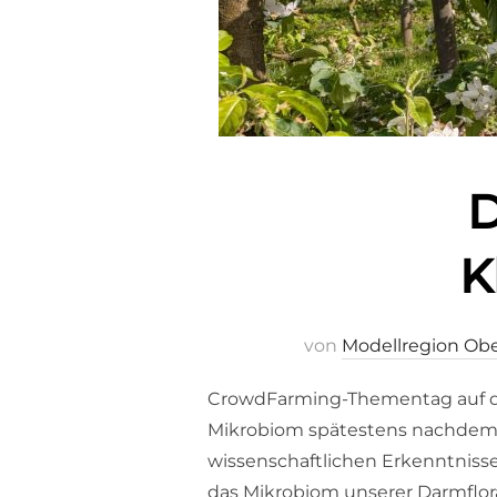
D
K
von
Modellregion Obe
CrowdFarming-Thementag auf dem
Mikrobiom spätestens nachdem S
wissenschaftlichen Erkenntnisse
das Mikrobiom unserer Darmflora