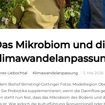
as Mikrobiom und d
limawandelanpassu
Veröffentlic
res Liebochtal
Klimawandelanpassung
5. Mai 2026
am
 Biohof Birnstingl-Gottinger Fotos: Modellregion Obe
ie Probiotika supplementieren, wenn die Darmflora ges
n steht nun fest, dass das Mikrobiom des Bodens und de
 ist. Wie jedoch die Kulturführung (konventionell oder 