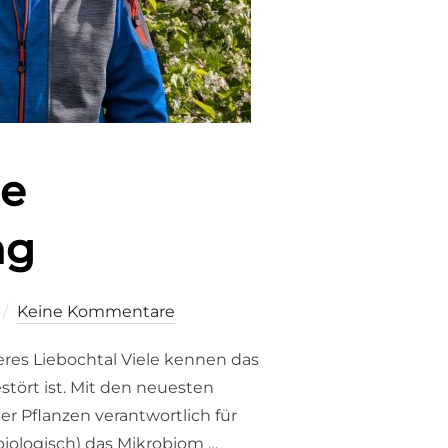
ie
ng
ht
Keine Kommentare
res Liebochtal Viele kennen das
tört ist. Mit den neuesten
r Pflanzen verantwortlich für
biologisch) das Mikrobiom …