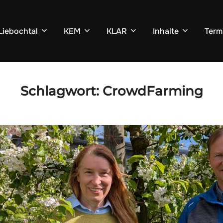
Liebochtal
KEM
KLAR
Inhalte
Term
Schlagwort:
CrowdFarming