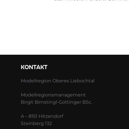
KONTAKT
Modellregion Oberes Liebochtal
Modellregionsmanagement
Birgit Birnstingl-Gottinger BSc.
A – 8151 Hitzendorf
Steinberg 132