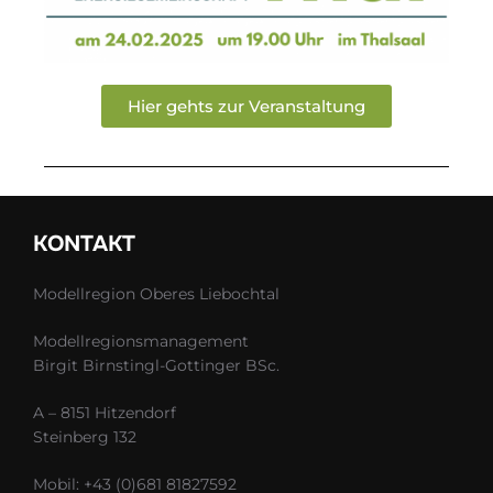
Hier gehts zur Veranstaltung
KONTAKT
Modellregion Oberes Liebochtal
Modellregionsmanagement
Birgit Birnstingl-Gottinger BSc.
A – 8151 Hitzendorf
Steinberg 132
Mobil: +43 (0)681 81827592