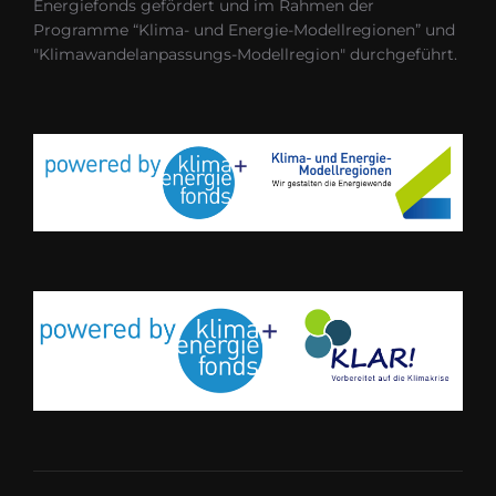
Energiefonds gefördert und im Rahmen der
Programme “Klima- und Energie-Modellregionen” und
"Klimawandelanpassungs-Modellregion" durchgeführt.