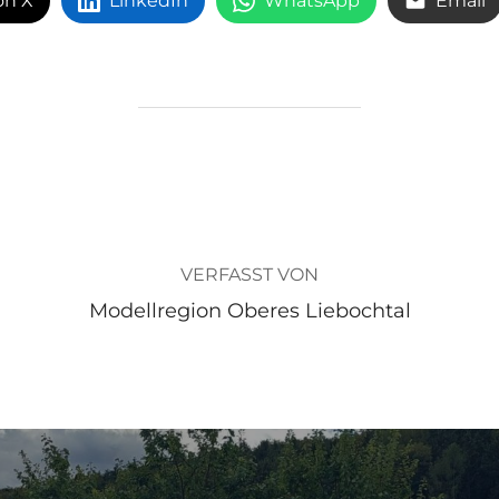
on X
LinkedIn
WhatsApp
Email
BEITRAGSAUTOR
VERFASST VON
Modellregion Oberes Liebochtal