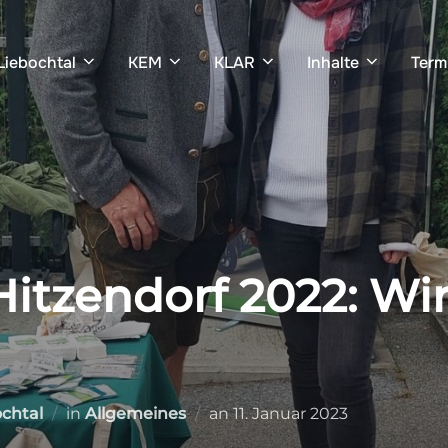
Liebochtal
KEM
KLAR
Inhalte
Term
Hitzendorf 2022: Wi
Veröffentlicht
chtal
in
Allgemeines
an
11. Januar 2023
am