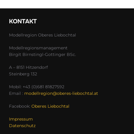
KONTAKT
Modellregion Oberes Liebochtal
Modellregionsmanagement
Birgit Birnstingl-Gottinger BSc.
A – 8151 Hitzendorf
Steinberg 132
Mobil: +43 (0)681 81827592
Email :
modellregion@oberes-liebochtal.at
Facebook:
Oberes Liebochtal
Impressum
Datenschutz