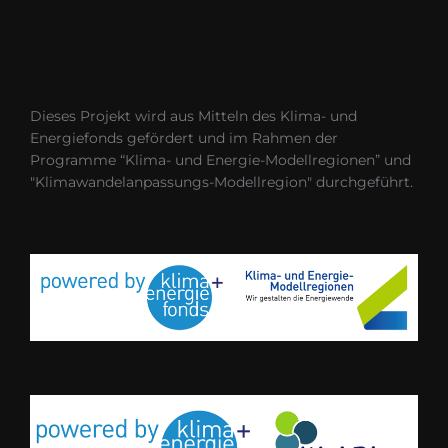
Dieses Projekt wird aus Mitteln des Klima- und
Energiefonds gefördert und im Rahmen der
Programme “Klima- und Energie-Modellregionen” und
"Klimawandelanpassungs-Modellregion" durchgeführt.