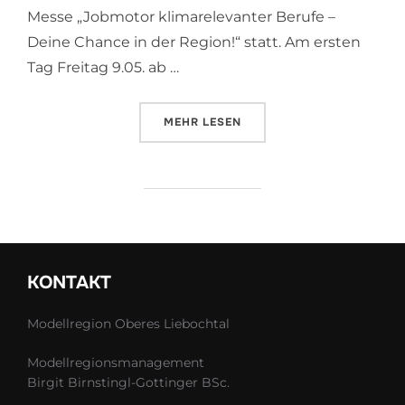
Messe „Jobmotor klimarelevanter Berufe –
Deine Chance in der Region!“ statt. Am ersten
Tag Freitag 9.05. ab …
ÜBER „„GREEN JOBS“ –FACHKRÄ
MEHR
LESEN
KONTAKT
Modellregion Oberes Liebochtal
Modellregionsmanagement
Birgit Birnstingl-Gottinger BSc.