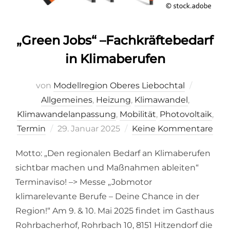
„Green Jobs“ –Fachkräftebedarf
in Klimaberufen
von
Modellregion Oberes Liebochtal
Allgemeines
,
Heizung
,
Klimawandel
,
Klimawandelanpassung
,
Mobilität
,
Photovoltaik
,
Veröffentlicht
Termin
29. Januar 2025
Keine Kommentare
am
Motto: „Den regionalen Bedarf an Klimaberufen
sichtbar machen und Maßnahmen ableiten“
Terminaviso! –> Messe „Jobmotor
klimarelevante Berufe – Deine Chance in der
Region!“ Am 9. & 10. Mai 2025 findet im Gasthaus
Rohrbacherhof, Rohrbach 10, 8151 Hitzendorf die