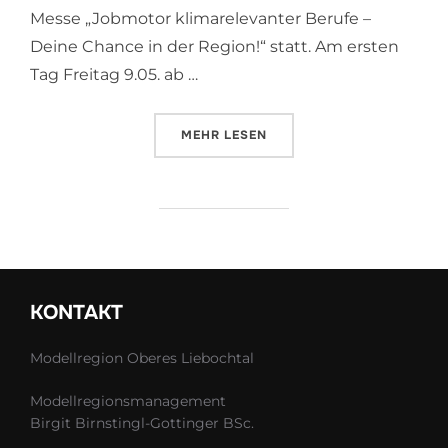
Messe „Jobmotor klimarelevanter Berufe –
Deine Chance in der Region!“ statt. Am ersten
Tag Freitag 9.05. ab …
ÜBER „„GREEN JOBS“ –FACHKRÄ
MEHR
LESEN
KONTAKT
Modellregion Oberes Liebochtal
Modellregionsmanagement
Birgit Birnstingl-Gottinger BSc.