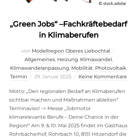
„Green Jobs“ –Fachkräftebedarf
in Klimaberufen
von
Modellregion Oberes Liebochtal
Allgemeines
,
Heizung
,
Klimawandel
,
Klimawandelanpassung
,
Mobilität
,
Photovoltaik
,
Veröffentlicht
Termin
29. Januar 2025
Keine Kommentare
am
Motto: „Den regionalen Bedarf an Klimaberufen
sichtbar machen und Maßnahmen ableiten“
Terminaviso! –> Messe „Jobmotor
klimarelevante Berufe – Deine Chance in der
Region!“ Am 9. & 10. Mai 2025 findet im Gasthaus
Rohrbacherhof, Rohrbach 10, 8151 Hitzendorf die